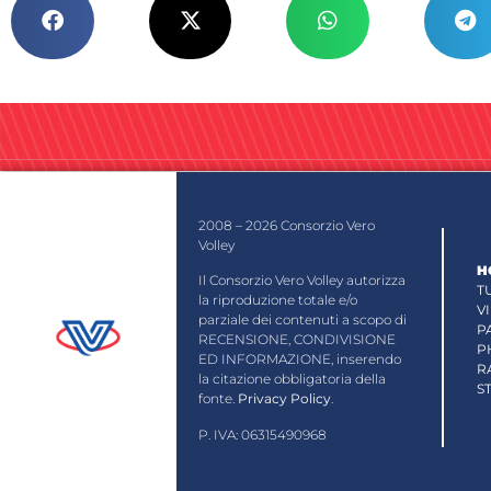
2008 – 2026 Consorzio Vero
Volley
H
Il Consorzio Vero Volley autorizza
T
la riproduzione totale e/o
V
parziale dei contenuti a scopo di
P
RECENSIONE, CONDIVISIONE
P
ED INFORMAZIONE, inserendo
R
la citazione obbligatoria della
S
fonte.
Privacy Policy
.
P. IVA: 06315490968