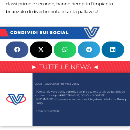
classi prime e seconde, hanno riempito l’impianto
brianzolo di divertimento e tanta pallavolo!
CONDIVIDI SUI SOCIAL
► TUTTE LE NEWS ◄
2008 – 2026 Consorzio Vero Volley
Il Consorzio Vero Volley autorizza la riproduzione totale e/o parziale dei
contenuti a scopo di RECENSIONE, CONDIVISIONE ED
INFORMAZIONE, inserendo la citazione obbligatoria della fonte.
Privacy
Policy
.
P. IVA: 06315490968