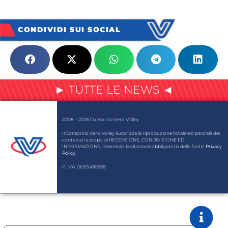
CONDIVIDI SUI SOCIAL
► TUTTE LE NEWS ◄
2008 – 2026 Consorzio Vero Volley
Il Consorzio Vero Volley autorizza la riproduzione totale e/o parziale dei
contenuti a scopo di RECENSIONE, CONDIVISIONE ED
INFORMAZIONE, inserendo la citazione obbligatoria della fonte.
Privacy
Policy
.
P. IVA: 06315490968