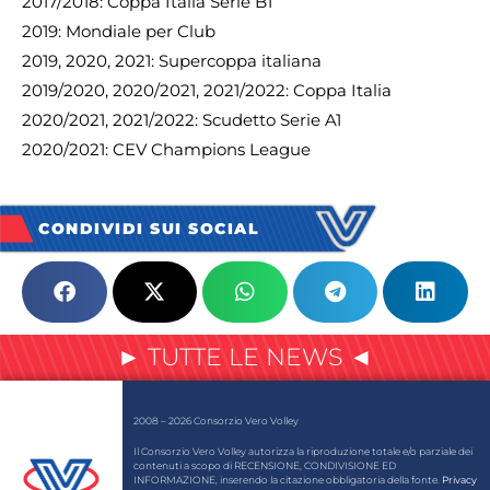
2017/2018: Coppa Italia Serie B1
2019: Mondiale per Club
2019, 2020, 2021: Supercoppa italiana
2019/2020, 2020/2021, 2021/2022: Coppa Italia
2020/2021, 2021/2022: Scudetto Serie A1
2020/2021: CEV Champions League
CONDIVIDI SUI SOCIAL
► TUTTE LE NEWS ◄
2008 – 2026 Consorzio Vero Volley
Il Consorzio Vero Volley autorizza la riproduzione totale e/o parziale dei
contenuti a scopo di RECENSIONE, CONDIVISIONE ED
INFORMAZIONE, inserendo la citazione obbligatoria della fonte.
Privacy