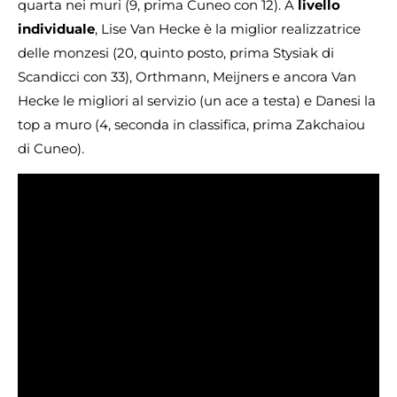
quarta nei muri (9, prima Cuneo con 12). A
livello
individuale
, Lise Van Hecke è la miglior realizzatrice
delle monzesi (20, quinto posto, prima Stysiak di
Scandicci con 33), Orthmann, Meijners e ancora Van
Hecke le migliori al servizio (un ace a testa) e Danesi la
top a muro (4, seconda in classifica, prima Zakchaiou
di Cuneo).