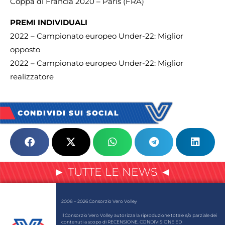
Coppa di Francia 2020 – Paris (FRA)
PREMI INDIVIDUALI
2022 – Campionato europeo Under-22: Miglior
opposto
2022 – Campionato europeo Under-22: Miglior
realizzatore
CONDIVIDI SUI SOCIAL
► TUTTE LE NEWS ◄
2008 – 2026 Consorzio Vero Volley
Il Consorzio Vero Volley autorizza la riproduzione totale e/o parziale dei
contenuti a scopo di RECENSIONE, CONDIVISIONE ED