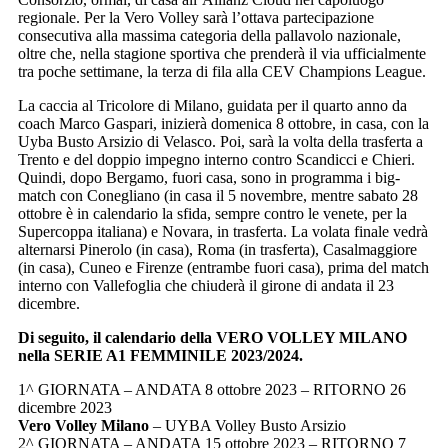
regionale. Per la Vero Volley sarà l’ottava partecipazione
consecutiva alla massima categoria della pallavolo nazionale,
oltre che, nella stagione sportiva che prenderà il via ufficialmente
tra poche settimane, la terza di fila alla CEV Champions League.
La caccia al Tricolore di Milano, guidata per il quarto anno da
coach Marco Gaspari, inizierà domenica 8 ottobre, in casa, con la
Uyba Busto Arsizio di Velasco. Poi, sarà la volta della trasferta a
Trento e del doppio impegno interno contro Scandicci e Chieri.
Quindi, dopo Bergamo, fuori casa, sono in programma i big-
match con Conegliano (in casa il 5 novembre, mentre sabato 28
ottobre è in calendario la sfida, sempre contro le venete, per la
Supercoppa italiana) e Novara, in trasferta. La volata finale vedrà
alternarsi Pinerolo (in casa), Roma (in trasferta), Casalmaggiore
(in casa), Cuneo e Firenze (entrambe fuori casa), prima del match
interno con Vallefoglia che chiuderà il girone di andata il 23
dicembre.
Di seguito, il calendario della VERO VOLLEY MILANO
nella SERIE A1 FEMMINILE 2023/2024.
1^ GIORNATA – ANDATA 8 ottobre 2023 – RITORNO 26
dicembre 2023
Vero Volley Milano
– UYBA Volley Busto Arsizio
2^ GIORNATA – ANDATA 15 ottobre 2023 – RITORNO 7