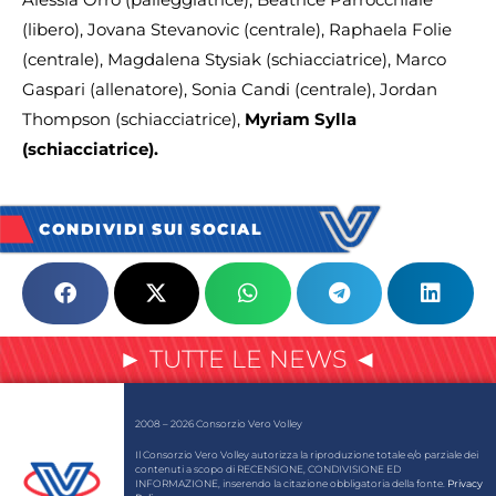
(libero), Jovana Stevanovic (centrale), Raphaela Folie
(centrale), Magdalena Stysiak (schiacciatrice), Marco
Gaspari (allenatore), Sonia Candi (centrale), Jordan
Thompson (schiacciatrice),
Myriam Sylla
(schiacciatrice).
CONDIVIDI SUI SOCIAL
► TUTTE LE NEWS ◄
2008 – 2026 Consorzio Vero Volley
Il Consorzio Vero Volley autorizza la riproduzione totale e/o parziale dei
contenuti a scopo di RECENSIONE, CONDIVISIONE ED
INFORMAZIONE, inserendo la citazione obbligatoria della fonte.
Privacy