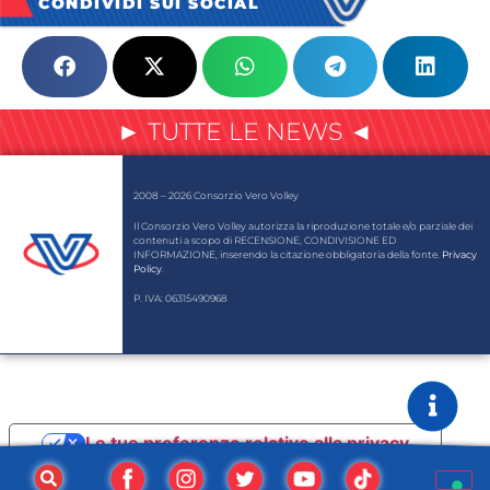
CONDIVIDI SUI SOCIAL
► TUTTE LE NEWS ◄
2008 – 2026 Consorzio Vero Volley
Il Consorzio Vero Volley autorizza la riproduzione totale e/o parziale dei
contenuti a scopo di RECENSIONE, CONDIVISIONE ED
INFORMAZIONE, inserendo la citazione obbligatoria della fonte.
Privacy
Policy
.
P. IVA: 06315490968
Le tue preferenze relative alla privacy
Informativa sulla raccolta