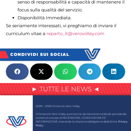
senso di responsabilità e capacità di mantenere il
focus sulla qualità del servizio.
Disponibilità Immediata.
Se seriamente interessati, vi preghiamo di inviare il
curriculum vitae a
reparto_it@verovolley.com
CONDIVIDI SUI SOCIAL
► TUTTE LE NEWS ◄
2008 – 2026 Consorzio Vero Volley
Il Consorzio Vero Volley autorizza la riproduzione totale e/o parziale dei
contenuti a scopo di RECENSIONE, CONDIVISIONE ED
INFORMAZIONE, inserendo la citazione obbligatoria della fonte.
Privacy
Policy
.