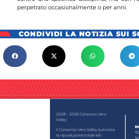
perpetrato occasionalmente o per anni.
CONDIVIDI LA NOTIZIA SUI 
2008 – 2026 Consorzio Vero
Volley
H
Il Consorzio Vero Volley autorizza
T
la riproduzione totale e/o
V