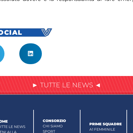
SOCIAL
► TUTTE LE NEWS ◄
CONSORZIO
OME
PRIME SQUADRE
CHI SIAMO
UTTE LE NEWS
A1 FEMMINILE
SPORT
IENI ALLA