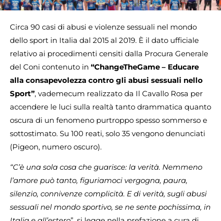
Circa 90 casi di abusi e violenze sessuali nel mondo
dello sport in Italia dal 2015 al 2019. È il dato ufficiale
relativo ai procedimenti censiti dalla Procura Generale
del Coni contenuto in
“ChangeTheGame – Educare
alla consapevolezza contro gli abusi sessuali nello
Sport”
, vademecum realizzato da Il Cavallo Rosa per
accendere le luci sulla realtà tanto drammatica quanto
oscura di un fenomeno purtroppo spesso sommerso e
sottostimato. Su 100 reati, solo 35 vengono denunciati
(Pigeon, numero oscuro).
“C’è una sola cosa che guarisce: la verità. Nemmeno
l’amore può tanto, figuriamoci vergogna, paura,
silenzio, connivenze complicità. E di verità, sugli abusi
sessuali nel mondo sportivo, se ne sente pochissima, in
Italia e all’estero
”, si legge nella prefazione a cura di