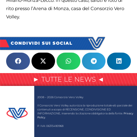
Milano-Monza-Lecco. In questo caso, saluti e foto di
rito presso l’Arena di Monza, casa del Consorzio Vero
Volley.
CONDIVIDI SUI SOCIAL
► TUTTE LE NEWS ◄
2008 – 2026 Consorzio Vero Volley
Il Consorzio Vero Volley autorizza la riproduzione totale e/o parziale dei
contenuti a scopo di RECENSIONE, CONDIVISIONE ED
INFORMAZIONE, inserendo la citazione obbligatoria della fonte.
Privacy
Policy
.
P. IVA: 06315490968