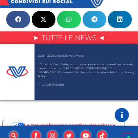
CONDIVIDI SUI SOCIAL
► TUTTE LE NEWS ◄
2008 – 2026 Consorzio Vero Volley
Il Consorzio Vero Volley autorizza la riproduzione totale e/o parziale dei
contenuti a scopo di RECENSIONE, CONDIVISIONE ED
INFORMAZIONE, inserendo la citazione obbligatoria della fonte.
Privacy
Policy
.
P. IVA: 06315490968
Le tue preferenze relative alla privacy
Informativa sulla raccolta