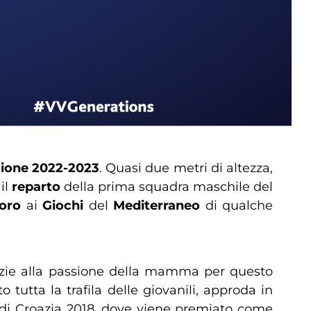
ione 2022-2023
. Quasi due metri di altezza,
a
il
reparto
della prima squadra maschile del
’oro
ai
Giochi
del
Mediterraneo
di qualche
grazie alla passione della mamma per questo
 tutta la trafila delle giovanili, approda in
 di Croazia 2018, dove viene premiato come