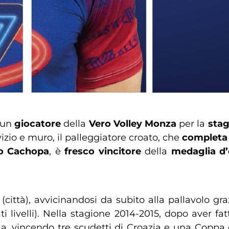
 un
giocatore
della
Vero Volley Monza
per la
stag
vizio e muro, il palleggiatore croato, che
complet
no Cachopa
, è
fresco vincitore
della
medaglia d
(città), avvicinandosi da subito alla pallavolo 
 livelli). Nella stagione 2014-2015, dopo aver fatto
la, vincendo tre scudetti di Croazia e una Coppa