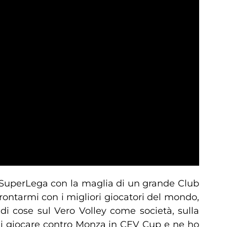
n SuperLega con la maglia di un grande Club
rontarmi con i migliori giocatori del mondo,
i cose sul Vero Volley come società, sulla
e di giocare contro Monza in CEV Cup e ne ho