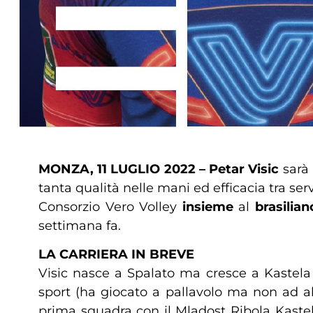
MONZA, 11 LUGLIO 2022 – Petar Visic
sarà
tanta qualità nelle mani ed efficacia tra ser
Consorzio Vero Volley
insieme
al
brasilia
settimana fa.
LA CARRIERA IN BREVE
Visic nasce a Spalato ma cresce a Kastela 
sport (ha giocato a pallavolo ma non ad alti
prima squadra con il Mladost Ribola Kaste