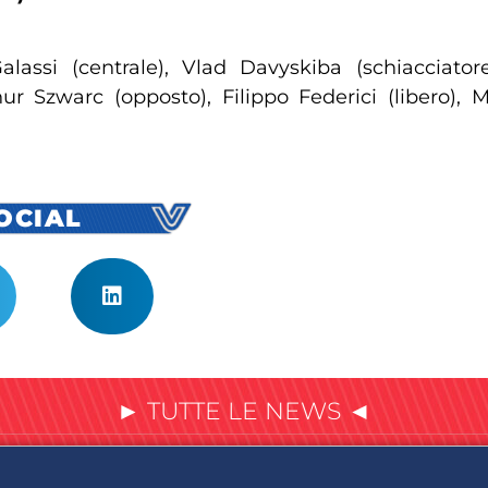
alassi (centrale), Vlad Davyskiba (schiacciator
ur Szwarc (opposto), Filippo Federici (libero), 
SOCIAL
► TUTTE LE NEWS ◄