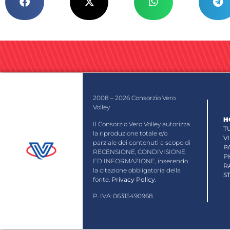
2008 – 2026 Consorzio Vero
Volley
H
Il Consorzio Vero Volley autorizza
T
la riproduzione totale e/o
V
parziale dei contenuti a scopo di
P
RECENSIONE, CONDIVISIONE
P
ED INFORMAZIONE, inserendo
R
la citazione obbligatoria della
S
fonte.
Privacy Policy
.
P. IVA: 06315490968