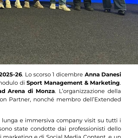
2025-26
. Lo scorso 1 dicembre
Anna Danesi
 modulo di
Sport Management & Marketing
.
ad Arena di Monza
. L’organizzazione della
tion Partner, nonché membro dell’Extended
a lunga e immersiva company visit su tutti i
no state condotte dai professionisti dello
a di marketing e di Social Media Content, e un