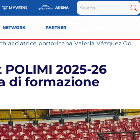
La Numia Vero Volley completa il roster: la schiacciatrice portoricana Valeria Vázquez Gomez è l’ultimo innesto di Milano per la stagione 2026/2027
t POLIMI 2025-26
ta di formazione