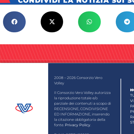
CONDIVIDI LA NOTIZIA SUI 
2008 – 2026 Consorzio Vero
Volley
H
Il Consorzio Vero Volley autorizza
T
la riproduzione totale e/o
V
parziale dei contenuti a scopo di
P
RECENSIONE, CONDIVISIONE
P
ED INFORMAZIONE, inserendo
R
la citazione obbligatoria della
S
fonte.
Privacy Policy
.