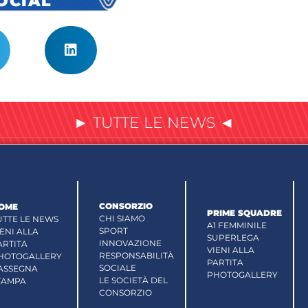
SOCIAL
► TUTTE LE NEWS ◄
CONSORZIO
OME
PRIME SQUADRE
CHI SIAMO
UTTE LE NEWS
A1 FEMMINILE
SPORT
IENI ALLA
SUPERLEGA
INNOVAZIONE
ARTITA
VIENI ALLA
RESPONSABILITÀ
HOTOGALLERY
PARTITA
SOCIALE
ASSEGNA
PHOTOGALLERY
LE SOCIETÀ DEL
TAMPA
CONSORZIO