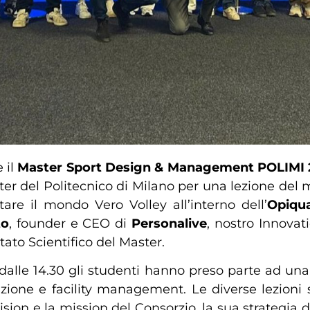
 il
Master Sport Design & Management POLIMI 
ster del Politecnico di Milano per una lezione del
itare il mondo Vero Volley all’interno dell’
Opiqu
to
, founder e CEO di
Personalive
, nostro Innova
tato Scientifico del Master.
re dalle 14.30 gli studenti hanno preso parte ad un
one e facility management. Le diverse lezioni so
 vision e la mission del Consorzio, la sua strategi