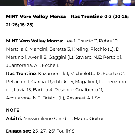
MINT Vero Volley Monza
–
Itas Trentino
0-3 (20-25;
21-25; 15-25)
MINT Vero Volley Monza:
Lee 1, Frascio 7, Rohrs 10,
Marttila 6, Mancini, Beretta 3, Kreling, Picchio (L), Di
Martino 1, Averill 8, Gaggini (L), Szwarc. N.E: Pertoldi,
Juantorena. All. Eccheli.
Itas Trentino
: Kozamernik 1, Michieletto 12, Sbertoli 2,
Pellacani 1, Garcia, Rychlicki 15, Magalini 1, Laurenzano
(L), Lavia 15, Bartha 4, Resende Gualberto 11,
Acquarone. N.E. Bristot (L), Pesaresi. All. Soli.
NOTE
Arbitri:
Massimiliano Giardini, Mauro Goitre
Durata set:
25′, 27′, 26′. Tot: 1h18′