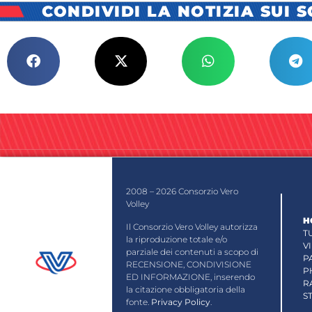
CONDIVIDI LA NOTIZIA SUI 
2008 – 2026 Consorzio Vero
Volley
H
Il Consorzio Vero Volley autorizza
T
la riproduzione totale e/o
V
parziale dei contenuti a scopo di
P
RECENSIONE, CONDIVISIONE
P
ED INFORMAZIONE, inserendo
R
la citazione obbligatoria della
S
fonte.
Privacy Policy
.