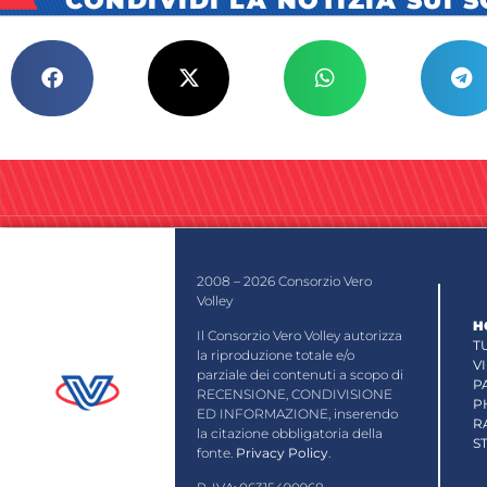
2008 – 2026 Consorzio Vero
Volley
H
Il Consorzio Vero Volley autorizza
T
la riproduzione totale e/o
V
parziale dei contenuti a scopo di
P
RECENSIONE, CONDIVISIONE
P
ED INFORMAZIONE, inserendo
R
la citazione obbligatoria della
S
fonte.
Privacy Policy
.