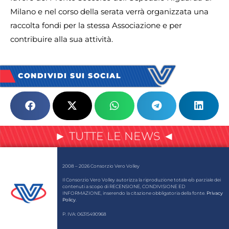
Milano e nel corso della serata verrà organizzata una
raccolta fondi per la stessa Associazione e per
contribuire alla sua attività.
CONDIVIDI SUI SOCIAL
► TUTTE LE NEWS ◄
2008 – 2026 Consorzio Vero Volley
Il Consorzio Vero Volley autorizza la riproduzione totale e/o parziale dei
contenuti a scopo di RECENSIONE, CONDIVISIONE ED
INFORMAZIONE, inserendo la citazione obbligatoria della fonte.
Privacy
Policy
.
P. IVA: 06315490968