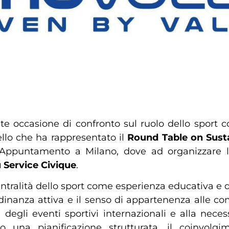
e occasione di confronto sul ruolo dello sport 
ello che ha rappresentato il
Round Table on Susta
 Appuntamento a Milano, dove ad organizzare l’i
 Service Civique
.
entralità dello sport come esperienza educativa e di
dinanza attiva e il senso di appartenenza alle com
à degli eventi sportivi internazionali e alla nece
rso una pianificazione strutturata, il coinvol