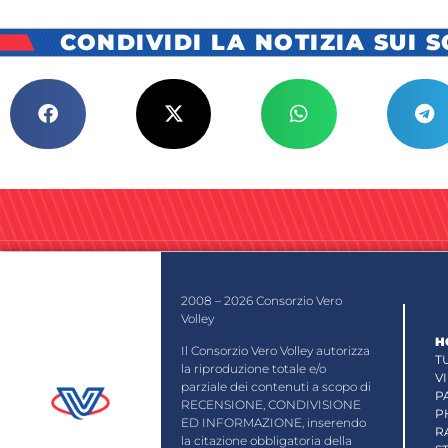
CONDIVIDI LA NOTIZIA SUI 
2008 – 2026 Consorzio Vero
Volley
H
Il Consorzio Vero Volley autorizza
T
la riproduzione totale e/o
V
parziale dei contenuti a scopo di
P
RECENSIONE, CONDIVISIONE
P
ED INFORMAZIONE, inserendo
R
la citazione obbligatoria della