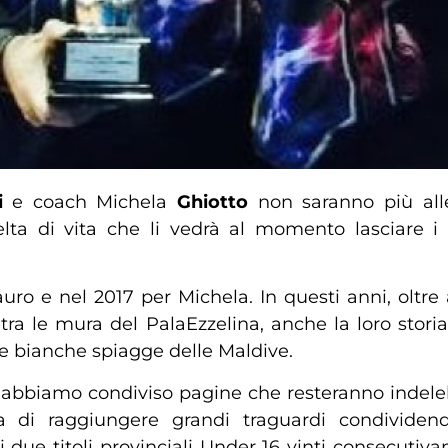
i
e coach Michela
Ghiotto
non saranno più alle
celta di vita che li vedrà al momento lasciare
ro e nel 2017 per Michela. In questi anni, oltre a
tra le mura del PalaEzzelina, anche la loro stor
e bianche spiagge delle Maldive.
abbiamo condiviso pagine che resteranno indelebil
na di raggiungere grandi traguardi condividen
 due titoli provinciali Under 16 vinti consecutiv