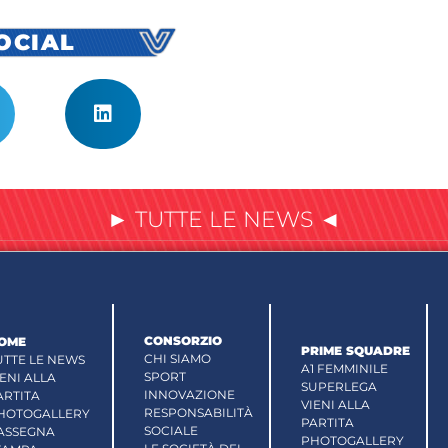
SOCIAL
► TUTTE LE NEWS ◄
CONSORZIO
OME
PRIME SQUADRE
CHI SIAMO
UTTE LE NEWS
A1 FEMMINILE
SPORT
IENI ALLA
SUPERLEGA
INNOVAZIONE
ARTITA
VIENI ALLA
RESPONSABILITÀ
HOTOGALLERY
PARTITA
SOCIALE
ASSEGNA
PHOTOGALLERY