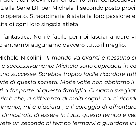
2 alla Serie B1; per Michela il secondo posto provi
loro operato. Straordinaria è stata la loro passione
a di ogni loro singola atleta.
a fantastica. Non è facile per noi lasciar andar
ad entrambi auguriamo davvero tutto il meglio.
chele Nicolini: “
Il mondo va avanti e nessuno s
 e successivamente Michela sono approdati in ca
no successe. Sarebbe troppo facile ricordare tutti
arte di questa società. Molte volte non abbiamo il 
 a far parte di questa famiglia. Ci siamo svegliati
a è che, a differenza di molti sogni, noi ci ricor
mente, mi è piaciuta , e il coraggio di affrontar
e dimostrato di essere in tutto questo tempo e ved
te un secondo di tempo fermarvi a guardare indi