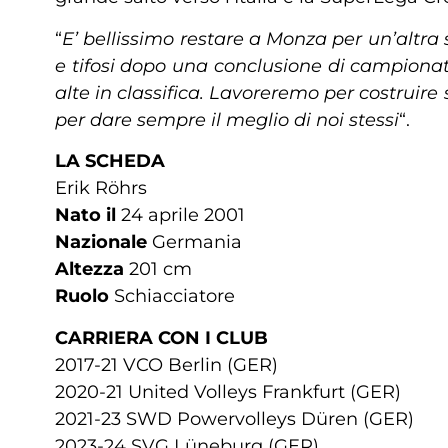
“
E’ bellissimo restare a Monza per un’altra
e tifosi dopo una conclusione di campionat
alte in classifica. Lavoreremo per costruir
per dare sempre il meglio di noi stessi
“.
LA SCHEDA
Erik Röhrs
Nato
il
24 aprile 2001
Nazionale
Germania
Altezza
201 cm
Ruolo
Schiacciatore
CARRIERA CON I CLUB
2017-21 VCO Berlin (GER)
2020-21 United Volleys Frankfurt (GER)
2021-23 SWD Powervolleys Düren (GER)
2023-24 SVG Lüneburg (GER)