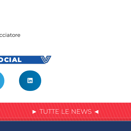
cciatore
SOCIAL
► TUTTE LE NEWS ◄