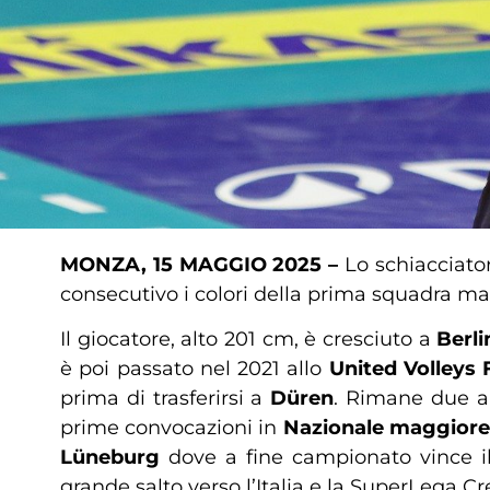
MONZA, 15 MAGGIO 2025 –
Lo schiacciat
consecutivo i colori della prima squadra m
Il giocatore, alto 201 cm, è cresciuto a
Berl
è poi passato nel 2021 allo
United Volleys 
prima di trasferirsi a
Düren
. Rimane due an
prime convocazioni in
Nazionale maggiore
Lüneburg
dove a fine campionato vince il
grande salto verso l’Italia e la SuperLega