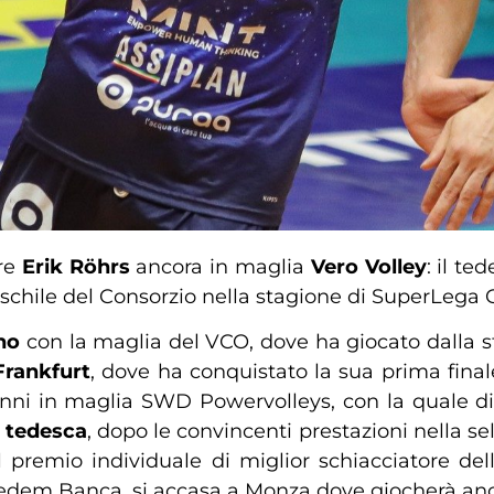
ore
Erik Röhrs
ancora in maglia
Vero Volley
: il te
aschile del Consorzio nella stagione di SuperLeg
ino
con la maglia del VCO, dove ha giocato dalla s
Frankfurt
, dove ha conquistato la sua prima final
ni in maglia SWD Powervolleys, con la quale dim
 tedesca
, dopo le convincenti prestazioni nella s
 premio individuale di miglior schiacciatore del
 Credem Banca, si accasa a Monza dove giocherà an