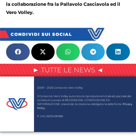
la collaborazione fra la Pallavolo Casciavola ed il
Vero Volley.
CONDIVIDI SUI SOCIAL
► TUTTE LE NEWS ◄
2008 – 2026 Consorzio Vero Volley
Il Consorzio Vero Volley autorizza la riproduzione totale e/o parziale dei
contenuti a scopo di RECENSIONE, CONDIVISIONE ED
INFORMAZIONE, inserendo la citazione obbligatoria della fonte.
Privacy
Policy
.
P. IVA: 06315490968