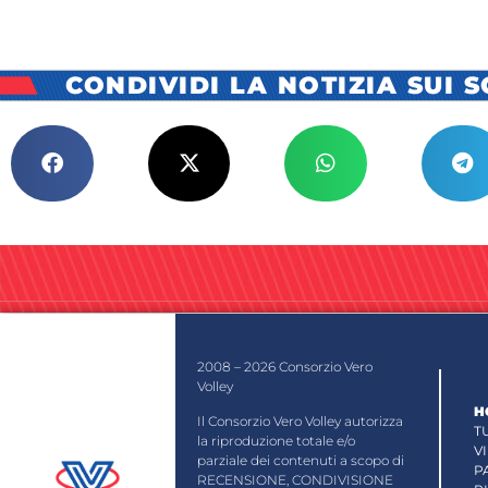
CONDIVIDI LA NOTIZIA SUI 
2008 – 2026 Consorzio Vero
Volley
H
Il Consorzio Vero Volley autorizza
T
la riproduzione totale e/o
V
parziale dei contenuti a scopo di
P
RECENSIONE, CONDIVISIONE