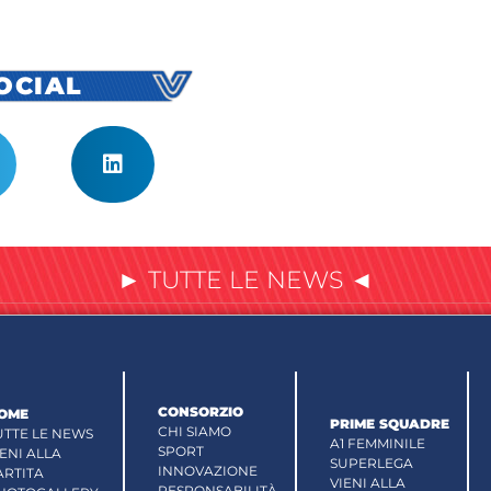
SOCIAL
► TUTTE LE NEWS ◄
CONSORZIO
OME
PRIME SQUADRE
CHI SIAMO
UTTE LE NEWS
A1 FEMMINILE
SPORT
IENI ALLA
SUPERLEGA
INNOVAZIONE
ARTITA
VIENI ALLA
RESPONSABILITÀ