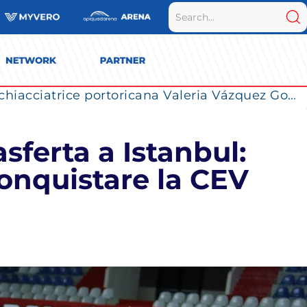
La Numia Vero Volley completa il roster: la schiacciatrice portoricana Valeria Vázquez Gomez è l’ultimo innesto di Milano per la stagione 2026/2027
asferta a Istanbul:
 conquistare la CEV