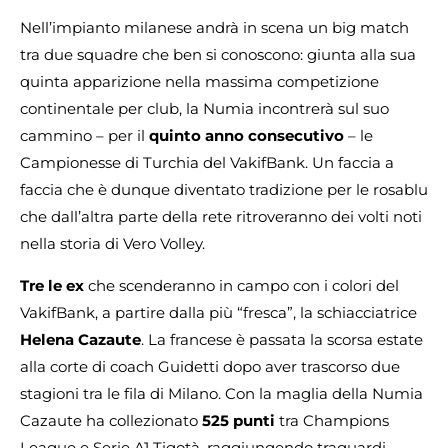
Nell’impianto milanese andrà in scena un big match
tra due squadre che ben si conoscono: giunta alla sua
quinta apparizione nella massima competizione
continentale per club, la Numia incontrerà sul suo
cammino – per il
quinto anno consecutivo
– le
Campionesse di Turchia del VakifBank. Un faccia a
faccia che è dunque diventato tradizione per le rosablu
che dall’altra parte della rete ritroveranno dei volti noti
nella storia di Vero Volley.
Tre le ex
che scenderanno in campo con i colori del
VakifBank, a partire dalla più “fresca”, la schiacciatrice
Helena Cazaute
. La francese è passata la scorsa estate
alla corte di coach Guidetti dopo aver trascorso due
stagioni tra le fila di Milano. Con la maglia della Numia
Cazaute ha collezionato
525 punti
tra Champions
League e Serie A1 Tigotà, raggiungendo traguardi