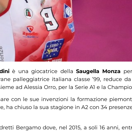
ldini
è una giocatrice della
Saugella Monza
pe
vane palleggiatrice italiana classe ’99, reduce d
nsieme ad Alessia Orro, per la Serie A1 e la Champ
nare con le sue invenzioni la formazione piemon
re, ha chiuso la sua stagione in A2 con 34 presenze
dretti Bergamo dove, nel 2015, a soli 16 anni, entr