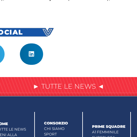
SOCIAL
► TUTTE LE NEWS ◄
CONSORZIO
OME
PRIME SQUADRE
CHI SIAMO
UTTE LE NEWS
A1 FEMMINILE
SPORT
IENI ALLA