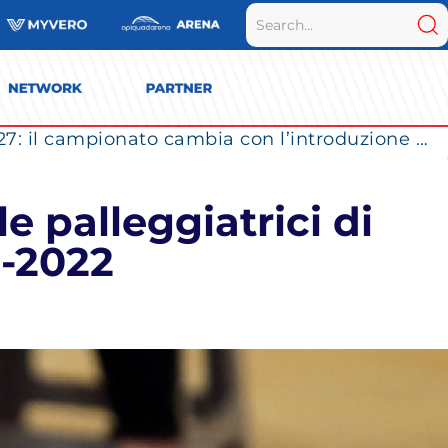
Vero Volley Monza verso la SuperLega 2026/27: il campionato cambia con l’introduzione dei Play Out
e palleggiatrici di
1-2022