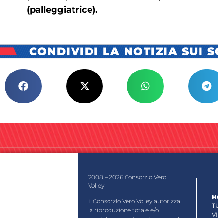
(palleggiatrice).
CONDIVIDI LA NOTIZIA SUI 
2008 – 2026 Consorzio Vero
Volley
H
Il Consorzio Vero Volley autorizza
T
la riproduzione totale e/o
V