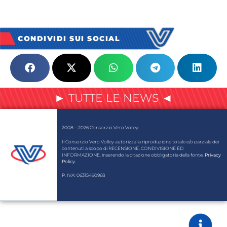
CONDIVIDI SUI SOCIAL
► TUTTE LE NEWS ◄
2008 – 2026 Consorzio Vero Volley
Il Consorzio Vero Volley autorizza la riproduzione totale e/o parziale dei
contenuti a scopo di RECENSIONE, CONDIVISIONE ED
INFORMAZIONE, inserendo la citazione obbligatoria della fonte.
Privacy
Policy
.
P. IVA: 06315490968