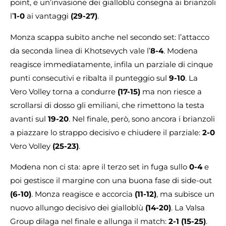
point, e un’invasione dei gialloblù consegna ai brianzoli
l’
1-0
ai vantaggi
(29-27)
.
Monza scappa subito anche nel secondo set: l’attacco
da seconda linea di Khotsevych vale l’
8-4
. Modena
reagisce immediatamente, infila un parziale di cinque
punti consecutivi e ribalta il punteggio sul
9-10
. La
Vero Volley torna a condurre
(17-15)
ma non riesce a
scrollarsi di dosso gli emiliani, che rimettono la testa
avanti sul
19-20
. Nel finale, però, sono ancora i brianzoli
a piazzare lo strappo decisivo e chiudere il parziale:
2-0
Vero Volley
(25-23)
.
Modena non ci sta: apre il terzo set in fuga sullo
0-4
e
poi gestisce il margine con una buona fase di side-out
(6-10)
. Monza reagisce e accorcia
(11-12)
, ma subisce un
nuovo allungo decisivo dei gialloblù
(14-20)
. La Valsa
Group dilaga nel finale e allunga il match:
2-1
(15-25)
.