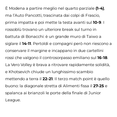
È Modena a partire meglio nel quarto parziale
(1-4)
,
ma l’Auto Pancotti, trascinata dai colpi di Frascio,
prima impatta e poi mette la testa avanti sul
10-9
. I
rossoblù trovano un ulteriore break sul turno in
battuta di Bonacchi: è un grande muro di Taiwo a
siglare il
14-11
. Pertoldi e compagni però non riescono a
conservare il margine e incappano in due cartellini
rossi che valgono il controsorpasso emiliano sul
16-18
.
La Vero Volley è brava a ritrovare rapidamente solidità,
e Khotsevich chiude un lunghissimo scambio
mettendo a terra il
22-21
. Il terzo match point è quello
buono: la diagonale stretta di Alimenti fissa il
27-25
e
spalanca ai brianzoli le porte della finale di Junior
League.