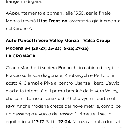
frangenti di gara.
AAppuntamento a domani, alle 15.30, per la finale:
Monza troverà l’
Itas Trentino
, avversaria già incrociata
nel Girone A.
Auto Pancotti Vero Volley Monza – Valsa Group
Modena 3-1 (29-27; 25-23; 15-25; 27-25)
LA CRONACA
Coach Marchetti schiera Bonacchi in cabina di regia e
Frascio sulla sua diagonale, Khotsevych e Pertoldi in
posto 4, Ciampi e Piva al centro; Usanza libero. L’avvio
è ad alta intensità e il primo break è della Vero Volley,
che con il turno al servizio di Khotsevych si porta sul
10-7
. Anche Modena cresce dai nove metri e, complice
un passaggio a vuoto dei rossoblù, rimette il set in
equilibrio sul
17-17
. Sotto
22-24
, Monza annulla due set