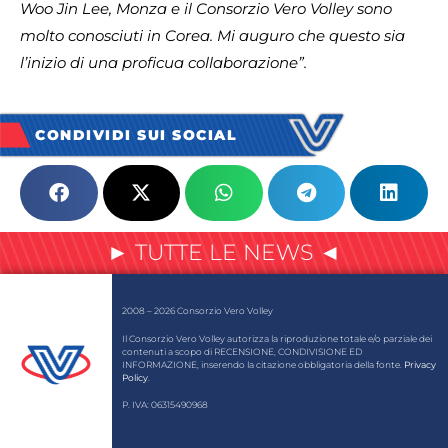
Woo Jin Lee, Monza e il Consorzio Vero Volley sono
molto conosciuti in Corea. Mi auguro che questo sia
l’inizio di una proficua collaborazione”.
CONDIVIDI SUI SOCIAL
► TUTTE LE NEWS ◄
2008 – 2026 Consorzio Vero Volley
Il Consorzio Vero Volley autorizza la riproduzione totale e/o parziale dei
contenuti a scopo di RECENSIONE, CONDIVISIONE ED
INFORMAZIONE, inserendo la citazione obbligatoria della fonte.
Privacy
Policy
.
P. IVA: 06315490968