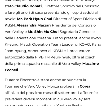
stato
Claudio Bonati
, Direttore Sportivo del Consorzio,
a fare gli onori di casa presentando gli ospiti seduti al
tavolo:
Mr. Park Hyun Chul
Director of Sport Division di
KBSN,
Alessandra Marzari
Presidente del Consorzio
Vero Volley e
Mr. Shin Mu Chol
Segretario Generale
della Federazione coreana. Erano presenti anche Kwon
Ki-sung, Match Operation Team Leader di KOVO, Kang
Joon-hyung, Announcer di KBSN e il procuratore
autorizzato dalla FIVB, IM Keun-hyuk, oltre al coach
della prima squadra maschile di Vero Volley,
Massimo
Eccheli
.
Durante l’incontro è stata anche annunciata la
Tournée che Vero Volley Monza svolgerà in
Corea
all’inizio del prossimo mese di settembre. La Tournée
prevederà diversi momenti in cui Vero Volley sarà
protagonista con la visita alla Youth Volleyball