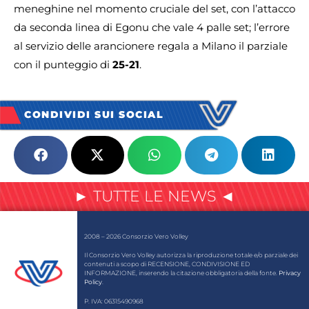
meneghine nel momento cruciale del set, con l’attacco
da seconda linea di Egonu che vale 4 palle set; l’errore
al servizio delle arancionere regala a Milano il parziale
con il punteggio di
25-21
.
CONDIVIDI SUI SOCIAL
► TUTTE LE NEWS ◄
2008 – 2026 Consorzio Vero Volley
Il Consorzio Vero Volley autorizza la riproduzione totale e/o parziale dei
contenuti a scopo di RECENSIONE, CONDIVISIONE ED
INFORMAZIONE, inserendo la citazione obbligatoria della fonte.
Privacy
Policy
.
P. IVA: 06315490968