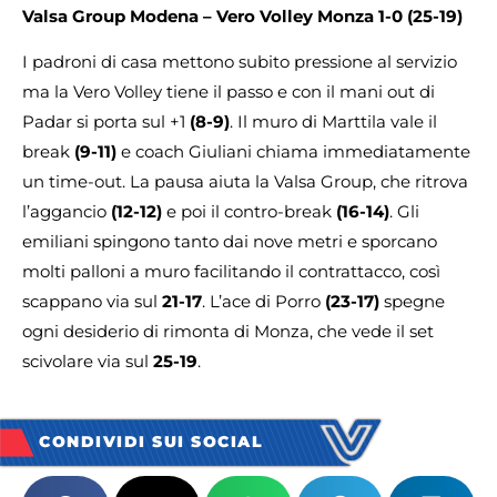
Valsa Group Modena – Vero Volley Monza
1-0 (25-19)
I padroni di casa mettono subito pressione al servizio
ma la Vero Volley tiene il passo e con il mani out di
Padar si porta sul +1
(8-9)
. Il muro di Marttila vale il
break
(9-11)
e coach Giuliani chiama immediatamente
un time-out. La pausa aiuta la Valsa Group, che ritrova
l’aggancio
(12-12)
e poi il contro-break
(16-14)
. Gli
emiliani spingono tanto dai nove metri e sporcano
molti palloni a muro facilitando il contrattacco, così
scappano via sul
21-17
. L’ace di Porro
(23-17)
spegne
ogni desiderio di rimonta di Monza, che vede il set
scivolare via sul
25-19
.
CONDIVIDI SUI SOCIAL