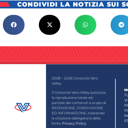
CONDIVIDI LA NOTIZIA SUI 
2008 – 2026 Consorzio Vero
Volley
H
Il Consorzio Vero Volley autorizza
T
la riproduzione totale e/o
V
parziale dei contenuti a scopo di
P
RECENSIONE, CONDIVISIONE
P
ED INFORMAZIONE, inserendo
R
la citazione obbligatoria della
S
fonte.
Privacy Policy
.