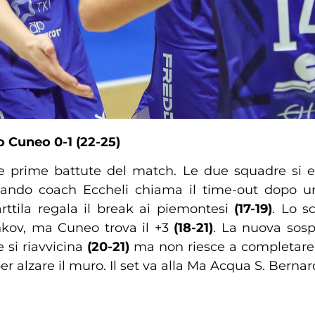
do Cuneo
0-1 (22-25)
le prime battute del match. Le due squadre si e
uando coach Eccheli chiama il time-out dopo un 
rttila regala il break ai piemontesi
(17-19)
. Lo s
hkov, ma Cuneo trova il +3
(18-21)
. La nuova sosp
e si riavvicina
(20-21)
ma non riesce a completare l
 alzare il muro. Il set va alla Ma Acqua S. Bernar