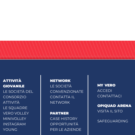
ATTIVITÀ
NETWORK
MY VERO
GIOVANILE
LE SOCIETÀ
ACCEDI
LE SOCIETÀ DEL
CONVENZIONATE
CONTATTACI
CONSORZIO
CONTATTA IL
ATTIVITÀ
NETWORK
OPIQUAD ARENA
LE SQUADRE
VISITA IL SITO
VERO VOLLEY
PARTNER
MINIVOLLEY
CASE HISTORY
SAFEGUARDING
INSTAGRAM
OPPORTUNITÁ
YOUNG
PER LE AZIENDE