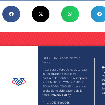
2008 – 2026 Consorzio Vero
Volley
H
Il Consorzio Vero Volley autorizza
T
la riproduzione totale e/o
V
parziale dei contenuti a scopo di
P
RECENSIONE, CONDIVISIONE
P
ED INFORMAZIONE, inserendo
R
la citazione obbligatoria della
S
fonte.
Privacy Policy
.
P. IVA: 06315490968