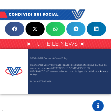
CONDIVIDI SUI SOCIAL
► TUTTE LE NEWS ◄
2008 – 2026 Consorzio Vero Volley
Il Consorzio Vero Volley autorizza la riproduzione totale e/o parziale dei
contenuti a scopo di RECENSIONE, CONDIVISIONE ED
INFORMAZIONE, inserendo la citazione obbligatoria della fonte.
Privacy
Policy
.
P. IVA: 06315490968