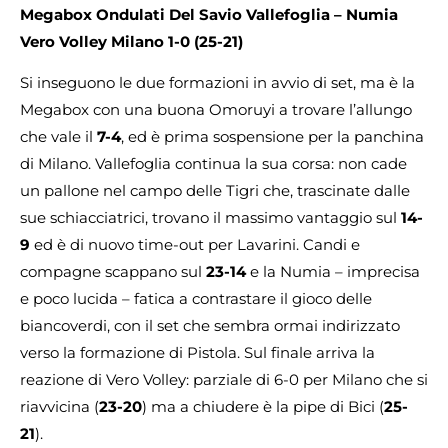
Megabox Ondulati Del Savio Vallefoglia – Numia
Vero Volley Milano 1-0 (25-21)
Si inseguono le due formazioni in avvio di set, ma è la
Megabox con una buona Omoruyi a trovare l’allungo
che vale il
7-4
, ed è prima sospensione per la panchina
di Milano. Vallefoglia continua la sua corsa: non cade
un pallone nel campo delle Tigri che, trascinate dalle
sue schiacciatrici, trovano il massimo vantaggio sul
14-
9
ed è di nuovo time-out per Lavarini. Candi e
compagne scappano sul
23-14
e la Numia – imprecisa
e poco lucida – fatica a contrastare il gioco delle
biancoverdi, con il set che sembra ormai indirizzato
verso la formazione di Pistola. Sul finale arriva la
reazione di Vero Volley: parziale di 6-0 per Milano che si
riavvicina (
23-20
) ma a chiudere è la pipe di Bici (
25-
21
).