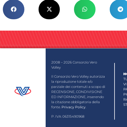
2008 – 2026 Consorzio Vero
Volley
H
Il Consorzio Vero Volley autorizza
T
la riproduzione totale e/o
V
parziale dei contenuti a scopo di
P
RECENSIONE, CONDIVISIONE
P
ED INFORMAZIONE, inserendo
R
la citazione obbligatoria della
S
fonte.
Privacy Policy
.
P. IVA: 06315490968