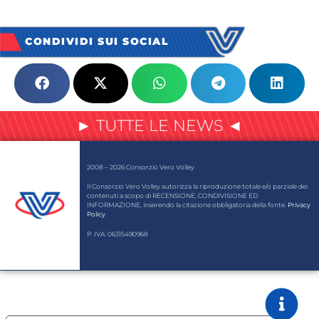
CONDIVIDI SUI SOCIAL
► TUTTE LE NEWS ◄
2008 – 2026 Consorzio Vero Volley
Il Consorzio Vero Volley autorizza la riproduzione totale e/o parziale dei
contenuti a scopo di RECENSIONE, CONDIVISIONE ED
INFORMAZIONE, inserendo la citazione obbligatoria della fonte.
Privacy
Policy
.
P. IVA: 06315490968