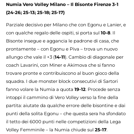
Numia Vero Volley Milano – Il Bisonte Firenze 3-1
(24-26; 25-13; 25-18; 25-17)
Parziale decisivo per Milano che con Egonu e Lanier, e
con qualche regalo delle ospiti, si porta sul
10-8
. Il
Bisonte insegue e aggancia le padrone di casa, che
prontamente – con Egonu e Piva – trova un nuovo
allungo che vale il +3 (
14-11
). Cambio di diagonale per
coach Lavarini, con Miner e Akimova che si fanno
trovare pronte e contribuiscono al buon gioco della
squadra. I due monster block consecutivi di Sartori
fanno volare la Numia a quota
19-12
. Procede senza
intoppi il cammino di Vero Volley verso la fine della
partita: aiutate da qualche errore delle bisontine e dai
punti della solita Egonu – che questa sera ha sfondato
il tetto dei 6000 punti nelle competizioni della Lega
Volley Femminile – la Numia chiude sul
25-17
.