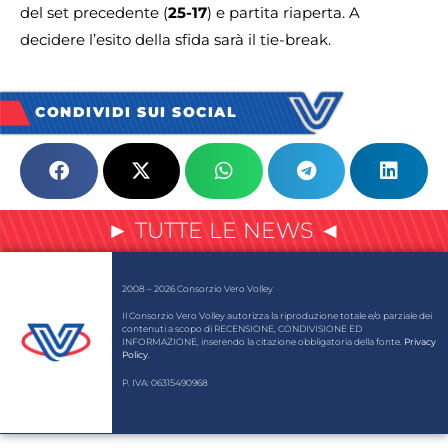
del set precedente (
25-17
) e partita riaperta. A
decidere l’esito della sfida sarà il tie-break.
CONDIVIDI SUI SOCIAL
► TUTTE LE NEWS ◄
2008 – 2026 Consorzio Vero Volley
Il Consorzio Vero Volley autorizza la riproduzione totale e/o parziale dei
contenuti a scopo di RECENSIONE, CONDIVISIONE ED
INFORMAZIONE, inserendo la citazione obbligatoria della fonte.
Privacy
Policy
.
P. IVA: 06315490968