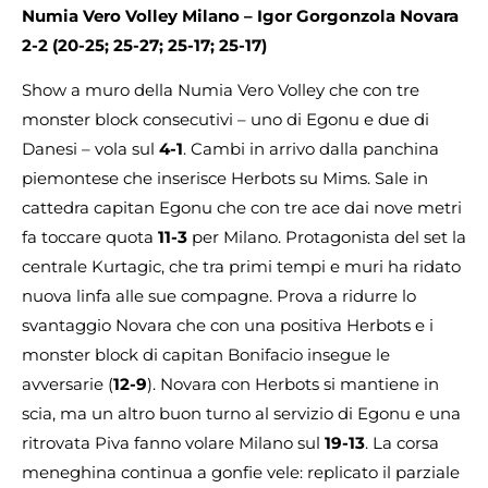
Numia Vero Volley Milano – Igor Gorgonzola Novara
2-2 (20-25; 25-27; 25-17; 25-17)
Show a muro della Numia Vero Volley che con tre
monster block consecutivi – uno di Egonu e due di
Danesi – vola sul
4-1
. Cambi in arrivo dalla panchina
piemontese che inserisce Herbots su Mims. Sale in
cattedra capitan Egonu che con tre ace dai nove metri
fa toccare quota
11-3
per Milano. Protagonista del set la
centrale Kurtagic, che tra primi tempi e muri ha ridato
nuova linfa alle sue compagne. Prova a ridurre lo
svantaggio Novara che con una positiva Herbots e i
monster block di capitan Bonifacio insegue le
avversarie (
12-9
). Novara con Herbots si mantiene in
scia, ma un altro buon turno al servizio di Egonu e una
ritrovata Piva fanno volare Milano sul
19-13
. La corsa
meneghina continua a gonfie vele: replicato il parziale