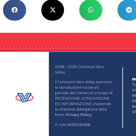
2008 – 2026 Consorzio Vero
Volley
H
Il Consorzio Vero Volley autorizza
T
la riproduzione totale e/o
V
parziale dei contenuti a scopo di
P
RECENSIONE, CONDIVISIONE
P
ED INFORMAZIONE, inserendo
R
la citazione obbligatoria della
S
fonte.
Privacy Policy
.
P. IVA: 06315490968