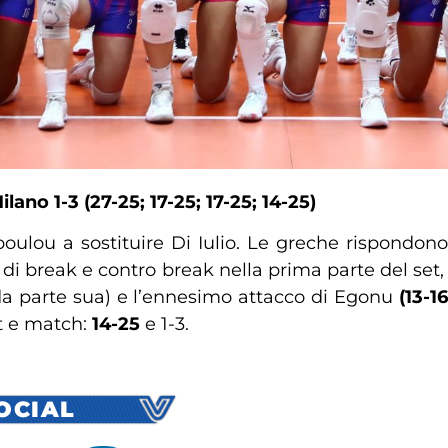
no 1-3 (27-25; 17-25; 17-25; 14-25)
oulou a sostituire Di Iulio. Le greche rispondono a
di break e contro break nella prima parte del set,
t da parte sua) e l’ennesimo attacco di Egonu
(13-16
et e match:
14-25
e 1-3.
SOCIAL