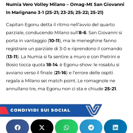
Numia Vero Volley Milano – Omag-Mt San Giovanni
In Marignano 3-1 (25-21; 23-25; 25-22; 25-21)
Capitan Egonu detta il ritmo nell’avvio del quarto
parziale, conducendo Milano sull’
8-6
. San Giovanni si
porta in vantaggio (
10-11
), ma le meneghine fanno
registrare un parziale di 3-0 e riprendono il comando
(
13-11
). La Numia si fa sentire a muro e con Pietrini e
Bosio tocca quota
18-14
. è Egonu-show: le rosablu si
avviano verso il finale (
21-16
) e l’errore delle ospiti
regala a Milano sei match point. Le romagnole ne
annullano tre, ma Egonu non ci sta e chiude
25-21
.
CONDIVIDI SUI SOCIAL