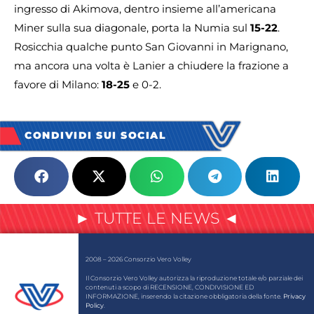
ingresso di Akimova, dentro insieme all’americana
Miner sulla sua diagonale, porta la Numia sul
15-22
.
Rosicchia qualche punto San Giovanni in Marignano,
ma ancora una volta è Lanier a chiudere la frazione a
favore di Milano:
18-25
e 0-2.
CONDIVIDI SUI SOCIAL
► TUTTE LE NEWS ◄
2008 – 2026 Consorzio Vero Volley
Il Consorzio Vero Volley autorizza la riproduzione totale e/o parziale dei
contenuti a scopo di RECENSIONE, CONDIVISIONE ED
INFORMAZIONE, inserendo la citazione obbligatoria della fonte.
Privacy
Policy
.