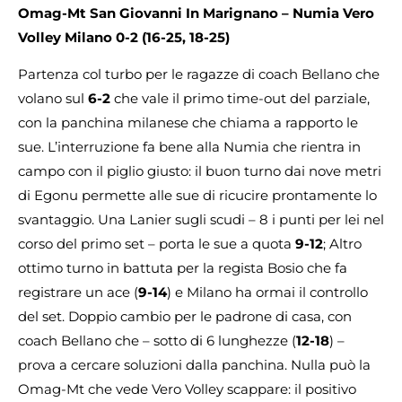
Omag-Mt San Giovanni In Marignano – Numia Vero
Volley Milano 0-2 (16-25, 18-25)
Partenza col turbo per le ragazze di coach Bellano che
volano sul
6-2
che vale il primo time-out del parziale,
con la panchina milanese che chiama a rapporto le
sue. L’interruzione fa bene alla Numia che rientra in
campo con il piglio giusto: il buon turno dai nove metri
di Egonu permette alle sue di ricucire prontamente lo
svantaggio. Una Lanier sugli scudi – 8 i punti per lei nel
corso del primo set – porta le sue a quota
9-12
; Altro
ottimo turno in battuta per la regista Bosio che fa
registrare un ace (
9-14
) e Milano ha ormai il controllo
del set. Doppio cambio per le padrone di casa, con
coach Bellano che – sotto di 6 lunghezze (
12-18
) –
prova a cercare soluzioni dalla panchina. Nulla può la
Omag-Mt che vede Vero Volley scappare: il positivo