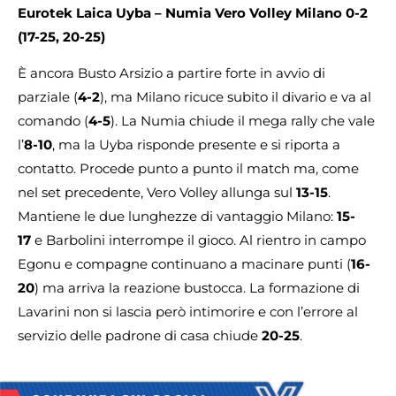
Eurotek Laica Uyba – Numia Vero Volley Milano
0-2
(17-25, 20-25)
È ancora Busto Arsizio a partire forte in avvio di
parziale (
4-2
), ma Milano ricuce subito il divario e va al
comando (
4-5
). La Numia chiude il mega rally che vale
l’
8-10
, ma la Uyba risponde presente e si riporta a
contatto. Procede punto a punto il match ma, come
nel set precedente, Vero Volley allunga sul
13-15
.
Mantiene le due lunghezze di vantaggio Milano:
15-
17
e Barbolini interrompe il gioco. Al rientro in campo
Egonu e compagne continuano a macinare punti (
16-
20
) ma arriva la reazione bustocca. La formazione di
Lavarini non si lascia però intimorire e con l’errore al
servizio delle padrone di casa chiude
20-25
.