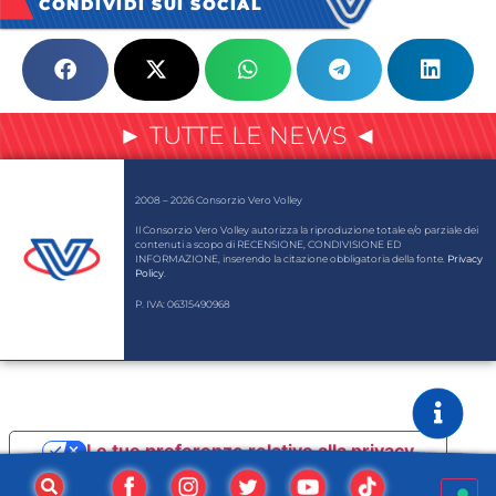
CONDIVIDI SUI SOCIAL
► TUTTE LE NEWS ◄
2008 – 2026 Consorzio Vero Volley
Il Consorzio Vero Volley autorizza la riproduzione totale e/o parziale dei
contenuti a scopo di RECENSIONE, CONDIVISIONE ED
INFORMAZIONE, inserendo la citazione obbligatoria della fonte.
Privacy
Policy
.
P. IVA: 06315490968
Le tue preferenze relative alla privacy
Informativa sulla raccolta