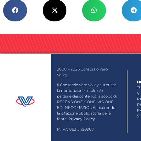
2008 – 2026 Consorzio Vero
Volley
H
Il Consorzio Vero Volley autorizza
T
la riproduzione totale e/o
V
parziale dei contenuti a scopo di
P
RECENSIONE, CONDIVISIONE
P
ED INFORMAZIONE, inserendo
R
la citazione obbligatoria della
S
fonte.
Privacy Policy
.
P. IVA: 06315490968