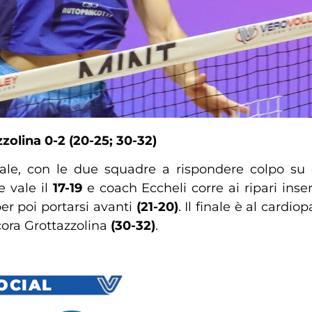
zzolina
0-2 (20-25; 30-32)
le, con le due squadre a rispondere colpo su 
e vale il
17-19
e coach Eccheli corre ai ripari inse
er poi portarsi avanti
(21-20)
. Il finale è al cardi
cora Grottazzolina
(30-32)
.
SOCIAL