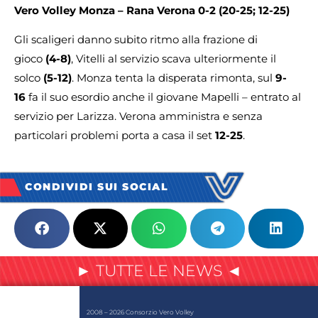
Vero Volley Monza – Rana Verona
0-2 (20-25; 12-25)
Gli scaligeri danno subito ritmo alla frazione di
gioco
(4-8)
, Vitelli al servizio scava ulteriormente il
solco
(5-12)
. Monza tenta la disperata rimonta, sul
9-
16
fa il suo esordio anche il giovane Mapelli – entrato al
servizio per Larizza. Verona amministra e senza
particolari problemi porta a casa il set
12-25
.
CONDIVIDI SUI SOCIAL
► TUTTE LE NEWS ◄
2008 – 2026 Consorzio Vero Volley