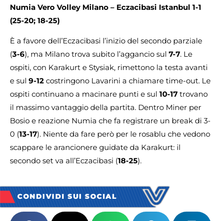
Numia Vero Volley Milano – Eczacibasi Istanbul
1-1
(25-20;
18-25)
È a favore dell’Eczacibasi l’inizio del secondo parziale
(
3-6
), ma Milano trova subito l’aggancio sul
7-7
. Le
ospiti, con Karakurt e Stysiak, rimettono la testa avanti
e sul
9-12
costringono Lavarini a chiamare time-out. Le
ospiti continuano a macinare punti e sul
10-17
trovano
il massimo vantaggio della partita. Dentro Miner per
Bosio e reazione Numia che fa registrare un break di 3-
0 (
13-17
). Niente da fare però per le rosablu che vedono
scappare le arancionere guidate da Karakurt: il
secondo set va all’Eczacibasi (
18-25
).
CONDIVIDI SUI SOCIAL