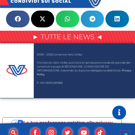
CONDIVIDI SUI SOCIAL
► TUTTE LE NEWS ◄
2008 – 2026 Consorzio Vero Volley
Il Consorzio Vero Volley autorizza la riproduzione totale e/o parziale dei
contenuti a scopo di RECENSIONE, CONDIVISIONE ED
INFORMAZIONE, inserendo la citazione obbligatoria della fonte.
Privacy
Policy
.
P. IVA: 06315490968
Le tue preferenze relative alla privacy
Informativa sulla raccolta