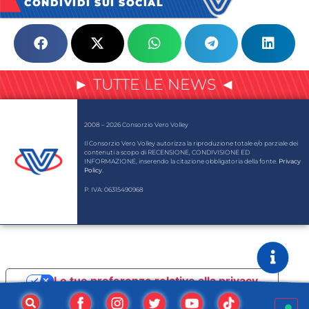
CONDIVIDI SUI SOCIAL
► TUTTE LE NEWS ◄
2008 – 2026 Consorzio Vero Volley
Il Consorzio Vero Volley autorizza la riproduzione totale e/o parziale dei
contenuti a scopo di RECENSIONE, CONDIVISIONE ED
INFORMAZIONE, inserendo la citazione obbligatoria della fonte.
Privacy
Policy
.
P. IVA: 06315490968
Le tue preferenze relative alla privacy
Informativa sulla raccolta