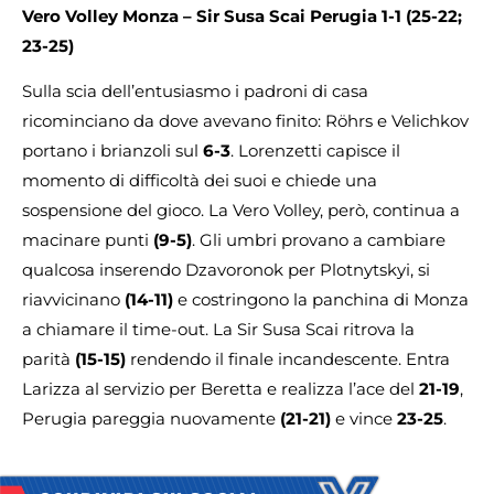
Vero Volley Monza – Sir Susa Scai Perugia 1-1 (25-22;
23-25)
Sulla scia dell’entusiasmo i padroni di casa
ricominciano da dove avevano finito: Röhrs e Velichkov
portano i brianzoli sul
6-3
. Lorenzetti capisce il
momento di difficoltà dei suoi e chiede una
sospensione del gioco. La Vero Volley, però, continua a
macinare punti
(9-5)
. Gli umbri provano a cambiare
qualcosa inserendo Dzavoronok per Plotnytskyi, si
riavvicinano
(14-11)
e costringono la panchina di Monza
a chiamare il time-out. La Sir Susa Scai ritrova la
parità
(15-15)
rendendo il finale incandescente. Entra
Larizza al servizio per Beretta e realizza l’ace del
21-19
,
Perugia pareggia nuovamente
(21-21)
e vince
23-25
.