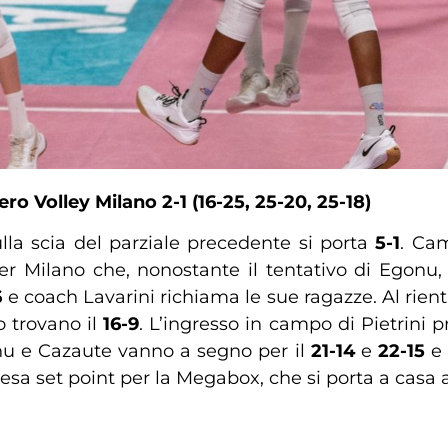
o Volley Milano 2-1 (16-25, 25-20, 25-18)
ulla scia del parziale precedente si porta
5-1
. Cam
er Milano che, nonostante il tentativo di Egonu,
6
e coach Lavarini richiama le sue ragazze. Al rien
o trovano il
16-9
. L’ingresso in campo di Pietrini
nu e Cazaute vanno a segno per il
21-14
e
22-15
e 
presa set point per la Megabox, che si porta a casa a