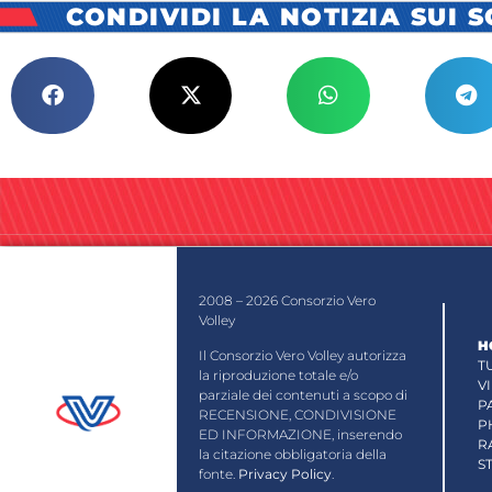
CONDIVIDI LA NOTIZIA SUI 
2008 – 2026 Consorzio Vero
Volley
H
Il Consorzio Vero Volley autorizza
T
la riproduzione totale e/o
V
parziale dei contenuti a scopo di
P
RECENSIONE, CONDIVISIONE
P
ED INFORMAZIONE, inserendo
R
la citazione obbligatoria della
S
fonte.
Privacy Policy
.