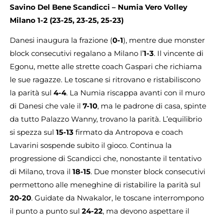
Savino Del Bene Scandicci – Numia Vero Volley
Milano 1-2 (23-25, 23-25, 25-23)
Danesi inaugura la frazione (
0-1
), mentre due monster
block consecutivi regalano a Milano l’
1-3
. Il vincente di
Egonu, mette alle strette coach Gaspari che richiama
le sue ragazze. Le toscane si ritrovano e ristabiliscono
la parità sul
4-4
. La Numia riscappa avanti con il muro
di Danesi che vale il
7-10
, ma le padrone di casa, spinte
da tutto Palazzo Wanny, trovano la parità. L’equilibrio
si spezza sul
15-13
firmato da Antropova e coach
Lavarini sospende subito il gioco. Continua la
progressione di Scandicci che, nonostante il tentativo
di Milano, trova il
18-15
. Due monster block consecutivi
permettono alle meneghine di ristabilire la parità sul
20-20
. Guidate da Nwakalor, le toscane interrompono
il punto a punto sul
24-22
, ma devono aspettare il