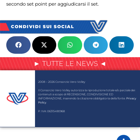
secondo set point per aggiudicarsi il set.
CONDIVIDI SUI SOCIAL
► TUTTE LE NEWS ◄
2008 – 2026 Consorzio Vero Volley
Il Consorzio Vero Volley autorizza la riproduzione totale e/o parziale dei
contenuti a scopo di RECENSIONE, CONDIVISIONE ED
INFORMAZIONE, inserendo la citazione obbligatoria della fonte.
Privacy
Policy
.
P. IVA: 06315490968