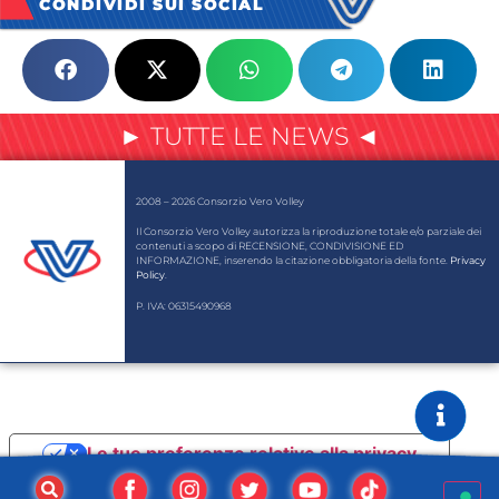
CONDIVIDI SUI SOCIAL
► TUTTE LE NEWS ◄
2008 – 2026 Consorzio Vero Volley
Il Consorzio Vero Volley autorizza la riproduzione totale e/o parziale dei
contenuti a scopo di RECENSIONE, CONDIVISIONE ED
INFORMAZIONE, inserendo la citazione obbligatoria della fonte.
Privacy
Policy
.
P. IVA: 06315490968
Le tue preferenze relative alla privacy
Informativa sulla raccolta